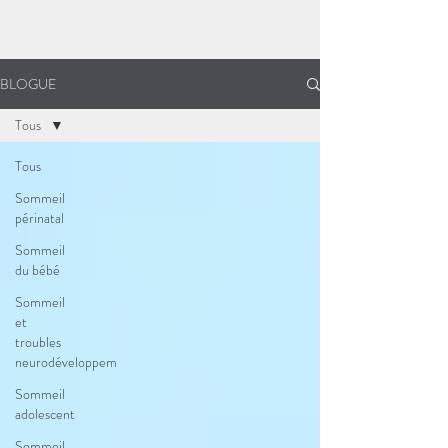
BLOGUE
Tous
Tous
Sommeil
périnatal
Sommeil
du bébé
Sommeil
et
troubles
neurodéveloppem
Sommeil
adolescent
Sommeil